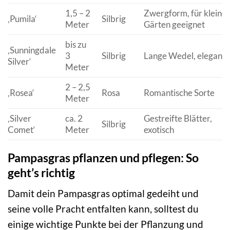
1,5 – 2
Zwergform, für kleine
‚Pumila‘
Silbrig
Meter
Gärten geeignet
bis zu
‚Sunningdale
3
Silbrig
Lange Wedel, elegant
Silver‘
Meter
2 – 2,5
‚Rosea‘
Rosa
Romantische Sorte
Meter
‚Silver
ca. 2
Gestreifte Blätter,
Silbrig
Comet‘
Meter
exotisch
Pampasgras pflanzen und pflegen: So
geht’s richtig
Damit dein Pampasgras optimal gedeiht und
seine volle Pracht entfalten kann, solltest du
einige wichtige Punkte bei der Pflanzung und