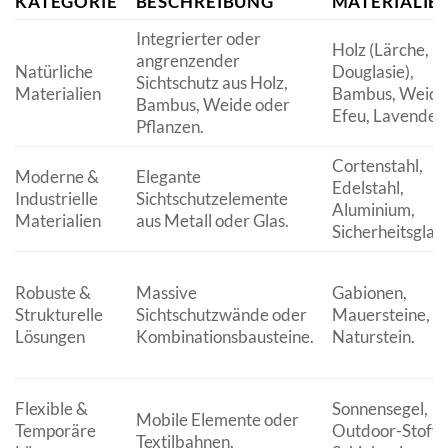
KATEGORIE
BESCHREIBUNG
MATERIALIE
Integrierter oder
Holz (Lärche,
angrenzender
Natürliche
Douglasie),
Sichtschutz aus Holz,
Materialien
Bambus, Weide
Bambus, Weide oder
Efeu, Lavendel.
Pflanzen.
Cortenstahl,
Moderne &
Elegante
Edelstahl,
Industrielle
Sichtschutzelemente
Aluminium,
Materialien
aus Metall oder Glas.
Sicherheitsglas.
Robuste &
Massive
Gabionen,
Strukturelle
Sichtschutzwände oder
Mauersteine,
Lösungen
Kombinationsbausteine.
Naturstein.
Flexible &
Sonnensegel,
Mobile Elemente oder
Temporäre
Outdoor-Stoffe
Textilbahnen.