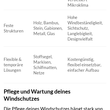
D
Mikroklima
Hohe
Holz, Bambus,
Windbeständigkeit,
H
Feste
Stein, Gabionen,
Sichtschutz,
I
Strukturen
Metall, Glas
Langlebigkeit,
w
Designvielfalt
B
Stoffsegel,
Flexible &
Kostengünstig,
L
Markisen,
temporäre
flexibel einsetzbar,
g
Schilfmatten,
Lösungen
einfacher Aufbau
W
Netze
b
Pflege und Wartung deines
Windschutzes
Die Pflege deines Windschutzes hängt stark von