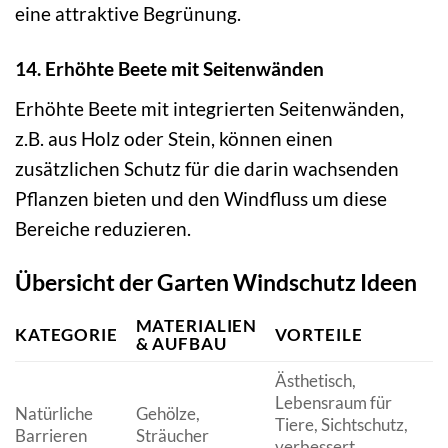
eine attraktive Begrünung.
14. Erhöhte Beete mit Seitenwänden
Erhöhte Beete mit integrierten Seitenwänden,
z.B. aus Holz oder Stein, können einen
zusätzlichen Schutz für die darin wachsenden
Pflanzen bieten und den Windfluss um diese
Bereiche reduzieren.
Übersicht der Garten Windschutz Ideen
MATERIALIEN
KATEGORIE
VORTEILE
N
& AUFBAU
Ästhetisch,
W
Lebensraum für
Natürliche
Gehölze,
P
Tiere, Sichtschutz,
Barrieren
Sträucher
S
verbessert