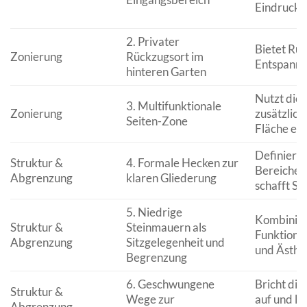
Eindruck.
2. Privater
Bietet Ru
Zonierung
Rückzugsort im
Entspannu
hinteren Garten
Nutzt die
3. Multifunktionale
Zonierung
zusätzlich
Seiten-Zone
Fläche eff
Definiert
Struktur &
4. Formale Hecken zur
Bereiche 
Abgrenzung
klaren Gliederung
schafft St
5. Niedrige
Kombinier
Struktur &
Steinmauern als
Funktional
Abgrenzung
Sitzgelegenheit und
und Ästhet
Begrenzung
6. Geschwungene
Bricht die
Struktur &
Wege zur
auf und le
Abgrenzung