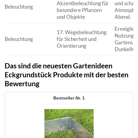
Akzentbeleuchtung für
und schaff
Beleuchtung
besondere Pflanzen
Atmosphä
und Objekte
Abend.
Ermöglicht
17. Wegebeleuchtung
Nutzung d
Beleuchtung
für Sicherheit und
Gartens a
Orientierung
Dunkelheit
Das sind die neuesten Gartenideen
Eckgrundstück Produkte mit der besten
Bewertung
1