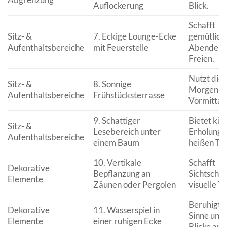
Auflockerung
Blick.
Schafft
Sitz- &
7. Eckige Lounge-Ecke
gemütlich
Aufenthaltsbereiche
mit Feuerstelle
Abende i
Freien.
Nutzt die
Sitz- &
8. Sonnige
Morgen- 
Aufenthaltsbereiche
Frühstücksterrasse
Vormittag
9. Schattiger
Bietet küh
Sitz- &
Lesebereich unter
Erholung 
Aufenthaltsbereiche
einem Baum
heißen Ta
10. Vertikale
Schafft
Dekorative
Bepflanzung an
Sichtschut
Elemente
Zäunen oder Pergolen
visuelle Ti
Beruhigt d
Dekorative
11. Wasserspiel in
Sinne und 
Elemente
einer ruhigen Ecke
Blicke an.