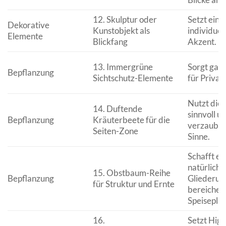
12. Skulptur oder
Setzt eine
Dekorative
Kunstobjekt als
individuel
Elemente
Blickfang
Akzent.
13. Immergrüne
Sorgt ganz
Bepflanzung
Sichtschutz-Elemente
für Privat
Nutzt die 
14. Duftende
sinnvoll u
Bepflanzung
Kräuterbeete für die
verzauber
Seiten-Zone
Sinne.
Schafft ei
natürliche
15. Obstbaum-Reihe
Bepflanzung
Gliederun
für Struktur und Ernte
bereicher
Speiseplan
16.
Setzt High