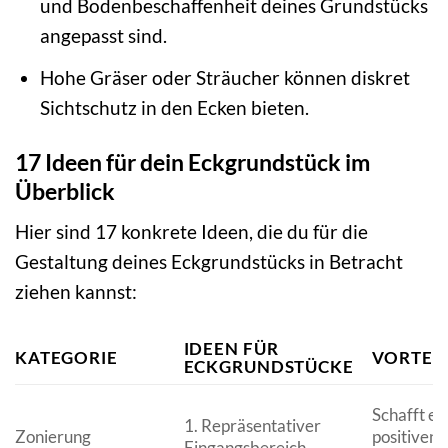
und Bodenbeschaffenheit deines Grundstücks
angepasst sind.
Hohe Gräser oder Sträucher können diskret
Sichtschutz in den Ecken bieten.
17 Ideen für dein Eckgrundstück im
Überblick
Hier sind 17 konkrete Ideen, die du für die
Gestaltung deines Eckgrundstücks in Betracht
ziehen kannst:
IDEEN FÜR
KATEGORIE
VORTEI
ECKGRUNDSTÜCKE
Schafft ei
1. Repräsentativer
Zonierung
positiven 
Eingangsbereich