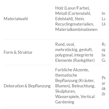
Holz (Lasur/Farbe),
Metall (Cortenstahl,
Indi
Materialwahl
Edelstahl), Stein,
Lang
Recyclingmaterialien,
Umw
Materialkombinationen
Rund, oval,
Rau
mehrstöckig, gestuft,
opti
Form & Struktur
polygonal, integrierte
bes
Elemente (Rankgitter)
Gar
Farbliche Akzente,
thematische
Pers
Bepflanzung (Kräuter,
ans
Dekoration & Bepflanzung
Blumen), Beleuchtung,
öko
Skulpturen,
(Ins
Wasserspiele, Vertical
Gardening