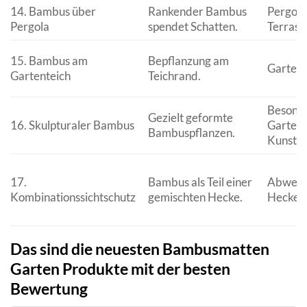
14. Bambus über
Rankender Bambus
Pergole
Pergola
spendet Schatten.
Terras
15. Bambus am
Bepflanzung am
Gartent
Gartenteich
Teichrand.
Besond
Gezielt geformte
16. Skulpturaler Bambus
Garteng
Bambuspflanzen.
Kunstob
17.
Bambus als Teil einer
Abwech
Kombinationssichtschutz
gemischten Hecke.
Hecken,
Das sind die neuesten Bambusmatten
Garten Produkte mit der besten
Bewertung