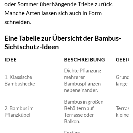
oder Sommer überhängende Triebe zurück.
Manche Arten lassen sich auch in Form
schneiden.
Eine Tabelle zur Übersicht der Bambus-
Sichtschutz-Ideen
IDEE
BESCHREIBUNG
GEEIG
Dichte Pflanzung
1. Klassische
mehrerer
Grundst
Bambushecke
Bambuspflanzen
lange B
nebeneinander.
Bambus in großen
2. Bambus im
Behältern auf
Terrass
Pflanzkübel
Terrasse oder
kleine 
Balkon.
Fertige