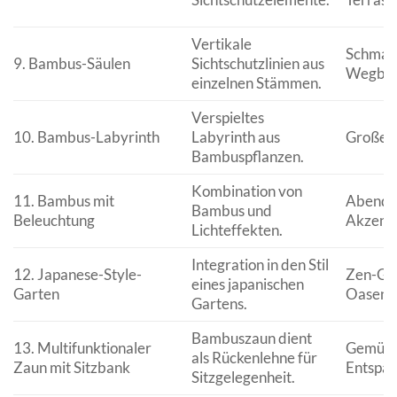
Vertikale
Schmale
9. Bambus-Säulen
Sichtschutzlinien aus
Wegbeg
einzelnen Stämmen.
Verspieltes
10. Bambus-Labyrinth
Labyrinth aus
Große G
Bambuspflanzen.
Kombination von
11. Bambus mit
Abendli
Bambus und
Beleuchtung
Akzent
Lichteffekten.
Integration in den Stil
12. Japanese-Style-
Zen-Gär
eines japanischen
Garten
Oasen
Gartens.
Bambuszaun dient
13. Multifunktionaler
Gemütli
als Rückenlehne für
Zaun mit Sitzbank
Entspa
Sitzgelegenheit.