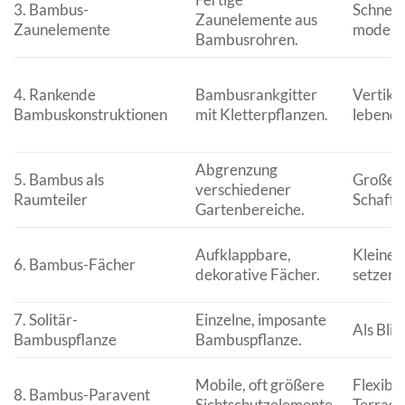
3. Bambus-
Schnell
Zaunelemente aus
Zaunelemente
modern
Bambusrohren.
4. Rankende
Bambusrankgitter
Vertika
Bambuskonstruktionen
mit Kletterpflanzen.
lebendi
Abgrenzung
5. Bambus als
Große G
verschiedener
Raumteiler
Schaffu
Gartenbereiche.
Aufklappbare,
Kleine 
6. Bambus-Fächer
dekorative Fächer.
setzen
7. Solitär-
Einzelne, imposante
Als Blic
Bambuspflanze
Bambuspflanze.
Mobile, oft größere
Flexible
8. Bambus-Paravent
Sichtschutzelemente.
Terrass